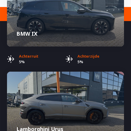
BMW IX
Achterruit
Achterzijde
5%
5%
Lamborghini Urus