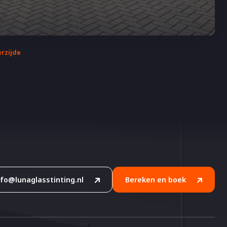
erzijde
nfo@lunaglasstinting.nl
Bereken en boek