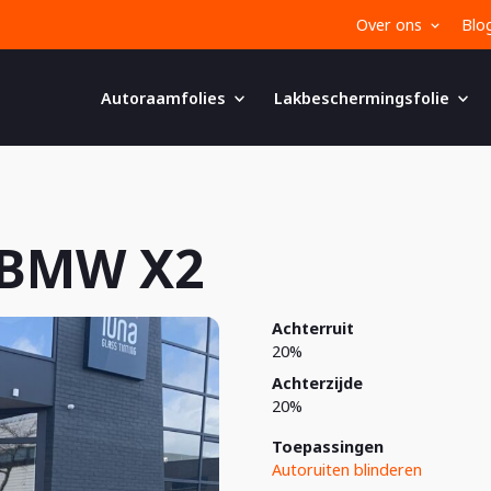
Over ons
Blo
Autoraamfolies
Lakbeschermingsfolie
 BMW X2
Achterruit
20%
Achterzijde
20%
Toepassingen
Autoruiten blinderen