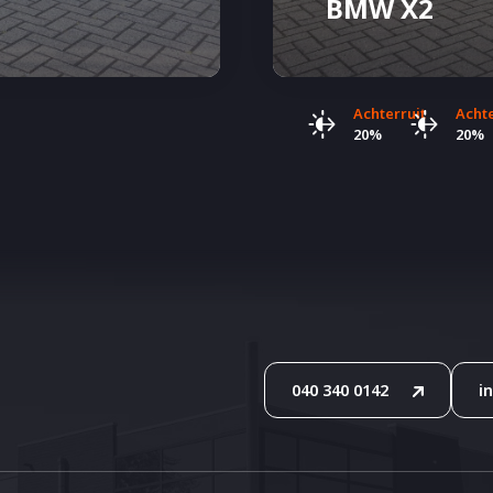
BMW X2
Achterruit
Acht
20%
20%
040 340 0142
i