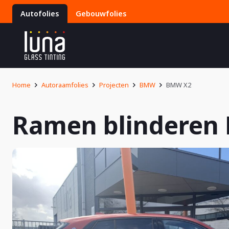
Autofolies
Gebouwfolies
Home
Autoraamfolies
Projecten
BMW
BMW X2
Ramen blinderen