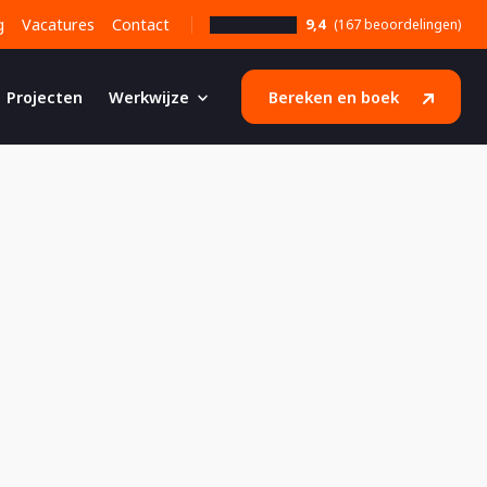
g
Vacatures
Contact
9,4
(167 beoordelingen)
Projecten
Werkwijze
Bereken en boek