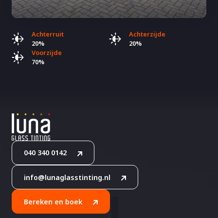
Achterruit
Achterzijde
20%
20%
Voorzijde
70%
040 340 0142
info@lunaglasstinting.nl
Bereken en boek