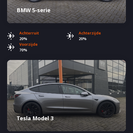
BMW 5-serie
Achterruit
Achterzijde
20%
20%
Voorzijde
70%
Tesla Model 3