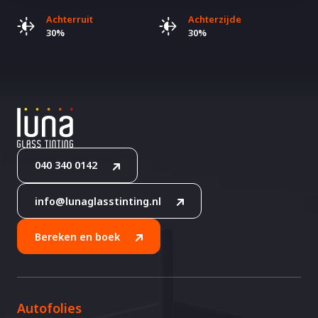
Achterruit
Achterzijde
30%
30%
040 340 0142
info@lunaglasstinting.nl
Bereken en boek
Autofolies