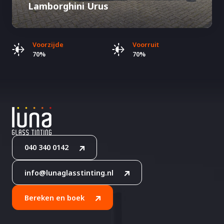
Lamborghini Urus
Voorzijde
Voorruit
70%
70%
040 340 0142
info@lunaglasstinting.nl
Bereken en boek