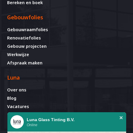
Bereken en boek
Gebouwfolies
Gebouwraamfolies
Renovatiefolies
Gebouw projecten
Werkwijze
Afspraak maken
Luna
Over ons
Blog
Vacatures
Contact
Luna Glass Tinting B.V.
Online
Afspraak al gemaakt?