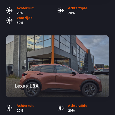
Achterruit
Achterzijde
20%
20%
Voorzijde
50%
Lexus LBX
Achterruit
Achterzijde
20%
20%