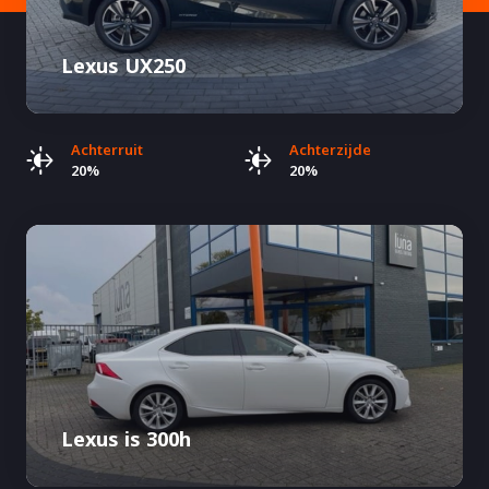
Lexus UX250
Achterruit
Achterzijde
20%
20%
Lexus is 300h