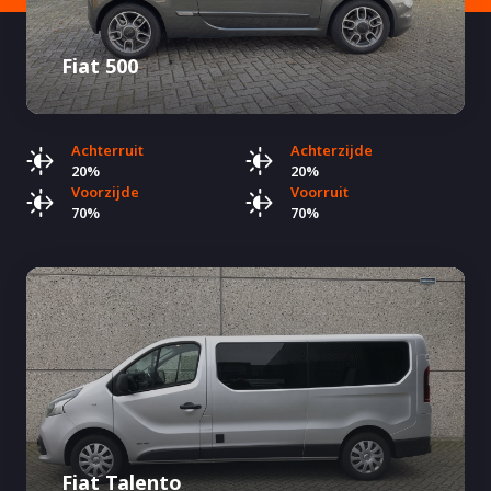
Fiat 500
Achterruit
Achterzijde
20%
20%
Voorzijde
Voorruit
70%
70%
Fiat Talento