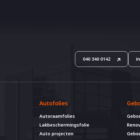
040 340 0142
i
Autofolies
Gebo
Autoraamfolies
Gebo
Lakbeschermingsfolie
Renov
Auto projecten
Gebou