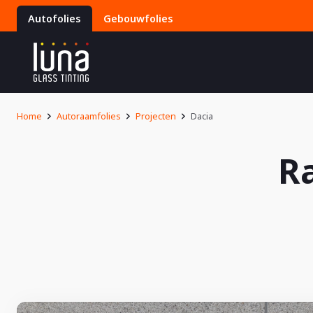
Autofolies
Gebouwfolies
Home
Autoraamfolies
Projecten
Dacia
R