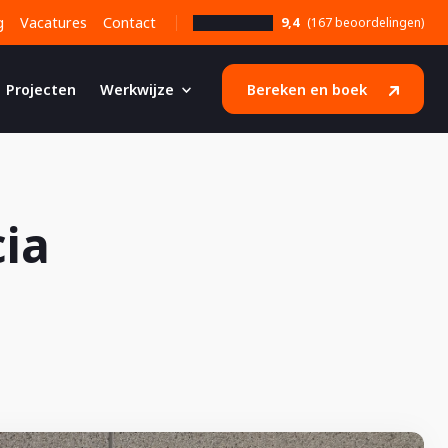
g
Vacatures
Contact
9,4
(167 beoordelingen)
Projecten
Werkwijze
Bereken en boek
ia