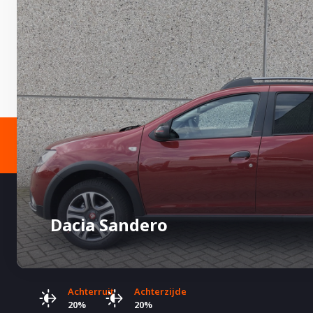
Dacia Sandero
Achterruit
Achterzijde
20%
20%