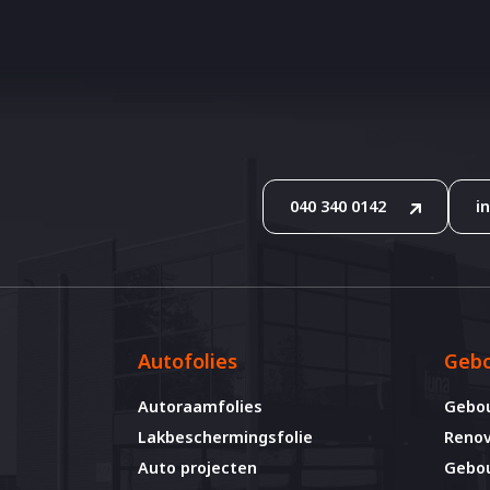
040 340 0142
i
Autofolies
Gebo
Autoraamfolies
Gebo
Lakbeschermingsfolie
Renov
Auto projecten
Gebou