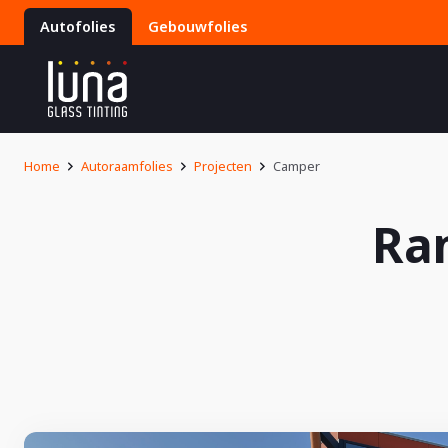
Autofolies
Gebouwfolies
Home
Autoraamfolies
Projecten
Camper
Ra