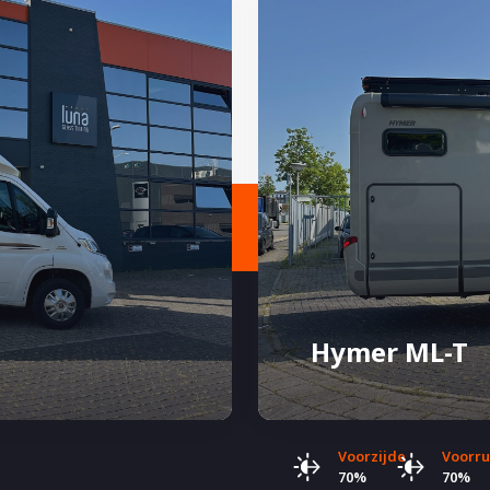
Hymer ML-T
Voorzijde
Voorru
70%
70%