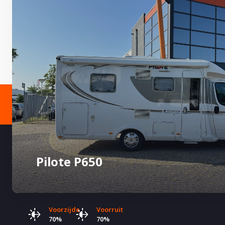
Pilote P650
Voorzijde
Voorruit
70%
70%