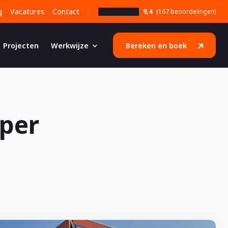
g
Vacatures
Contact
9,4
(167 beoordelingen)
Projecten
Werkwijze
Bereken en boek
per