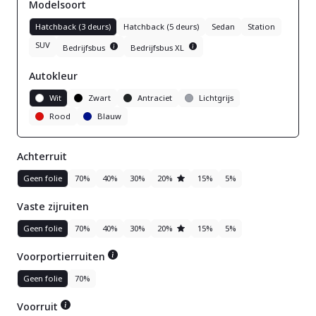
Modelsoort
Hatchback (3 deurs)
Hatchback (5 deurs)
Sedan
Station
SUV
Bedrijfsbus
Bedrijfsbus XL
Autokleur
Wit
Zwart
Antraciet
Lichtgrijs
Rood
Blauw
Achterruit
Geen folie
70%
40%
30%
20%
15%
5%
Vaste zijruiten
Geen folie
70%
40%
30%
20%
15%
5%
Voorportierruiten
Geen folie
70%
Voorruit