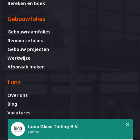
Bereken en boek
Gebouwfolies
Gebouwraamfolies
Renovatiefolies
Gebouw projecten
Werkwijze
Afspraak maken
Luna
Over ons
Blog
Vacatures
Contact
Luna Glass Tinting B.V.
Offline
Afspraak al gemaakt?