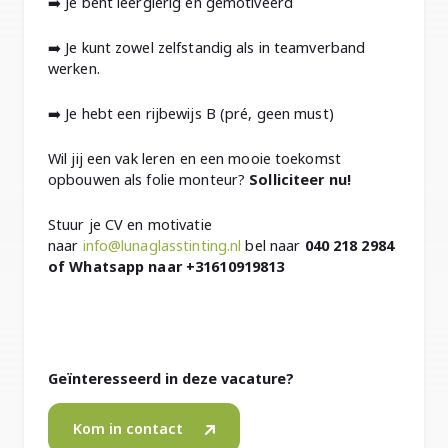
➡️ Je bent leergierig en gemotiveerd
➡️ Je kunt zowel zelfstandig als in teamverband
werken.
➡️ Je hebt een rijbewijs B (pré, geen must)
Wil jij een vak leren en een mooie toekomst
opbouwen als folie monteur?
Solliciteer nu!
Stuur je CV en motivatie
naar
info@lunaglasstinting.nl
bel naar
040 218 2984
of Whatsapp naar +31610919813
Geïnteresseerd in deze vacature?
Kom in contact