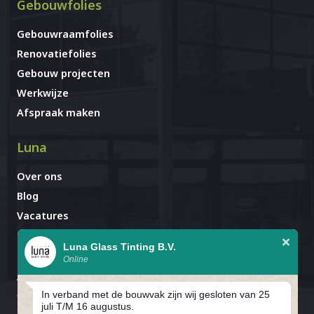
Gebouwfolies
Gebouwraamfolies
Renovatiefolies
Gebouw projecten
Werkwijze
Afspraak maken
Luna
Over ons
Blog
Vacatures
Contact
Luna Glass Tinting B.V.
Online
Afspraak al gemaakt?
Avignonlaan 67
In verband met de bouwvak zijn wij gesloten van 25
5627 GA Eindhoven
juli T/M 16 augustus.