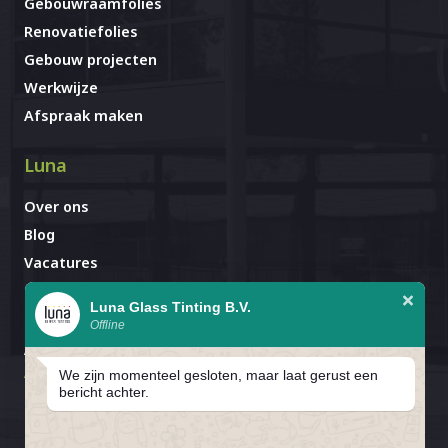
Gebouwraamfolies
Renovatiefolies
Gebouw projecten
Werkwijze
Afspraak maken
Luna
Over ons
Blog
Vacatures
Contact
Luna Glass Tinting B.V.
Offline
Afspraak al gemaakt?
Avignonlaan 67
We zijn momenteel gesloten, maar laat gerust een
5627 GA Eindhoven
bericht achter.