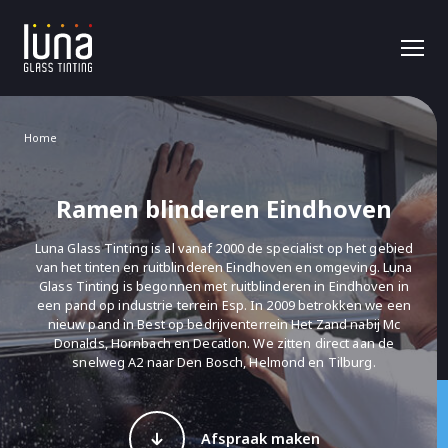
Home
Ramen blinderen Eindhoven
Luna Glass Tinting is al vanaf 2000 de specialist op het gebied
van het tinten en ruitblinderen Eindhoven en omgeving. Luna
Glass Tinting is begonnen met ruitblinderen in Eindhoven in
een pand op industrie terrein Esp. In 2009 betrokken we een
nieuw pand in Best op bedrijventerrein Het Zand nabij Mc
Donalds, Hornbach en Decatlon. We zitten direct aan de
snelweg A2 naar Den Bosch, Helmond en Tilburg.
Afspraak maken