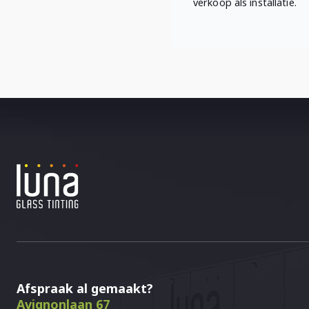
verkoop als installatie.
Afspraak al gemaakt?
Avignonlaan 67