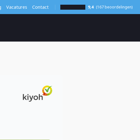
g
Vacatures
Contact
9,4
(167 beoordelingen)