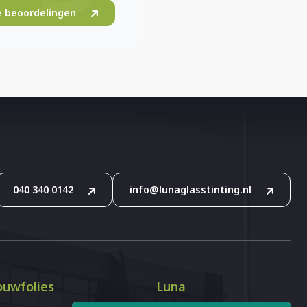
le beoordelingen
040 340 0142
info@lunaglasstinting.nl
uwfolies
Luna