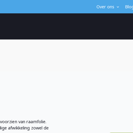
Over ons
Blo
d
voorzien van raamfolie.
ige afwikkeling zowel de