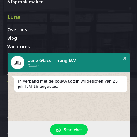
Afspraak maken
Luna
Over ons
Blog
Vacatures
Contact
Luna Glass Tinting B.V.
Online
Afspraak al gemaakt?
Avignonlaan 67
In verband met de bouwvak zijn wij gesloten van 25
5627 GA Eindhoven
juli T/M 16 augustus.
In verband met de bouwvak zijn
wij gesloten van 25 juli T/M 16
Privacybeleid
Cookiebeleid
Cookievoorkeuren
Start chat
augustus.
Algemene Voorwaarden