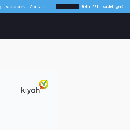
g
Vacatures
Contact
9,4
(167 beoordelingen)