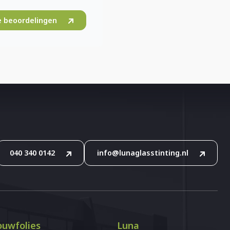
le beoordelingen
040 340 0142
info@lunaglasstinting.nl
uwfolies
Luna