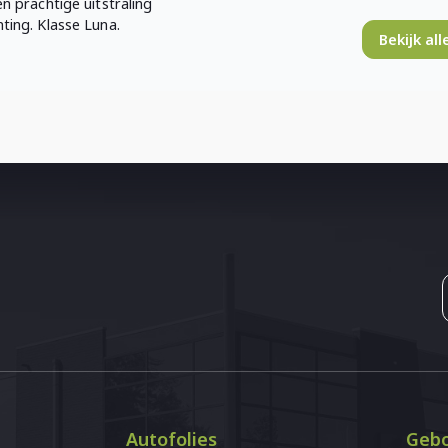
n prachtige uitstraling
ting. Klasse Luna.
Bekijk al
Autofolies
Gebo