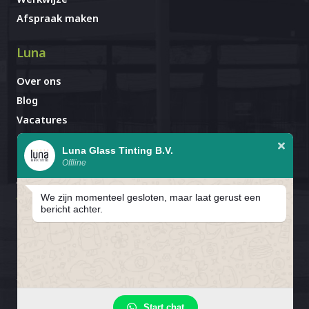
Afspraak maken
Luna
Over ons
Blog
Vacatures
Contact
Luna Glass Tinting B.V.
Offline
Afspraak al gemaakt?
Avignonlaan 67
We zijn momenteel gesloten, maar laat gerust een
5627 GA Eindhoven
bericht achter.
In verband met de bouwvak zijn
wij gesloten van 25 juli T/M 16
Privacybeleid
Cookiebeleid
Cookievoorkeuren
Start chat